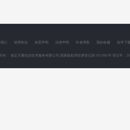
于我们
使用协议
免责声明
法律声明
作者博客
我的收藏
软件下
所有： 保定天脑信息技术服务有限公司 国家版权局软著登记第 0311881号 登记号：2011SR