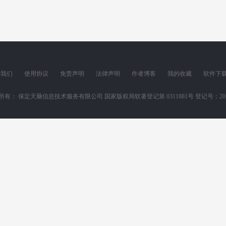
于我们
使用协议
免责声明
法律声明
作者博客
我的收藏
软件下
所有： 保定天脑信息技术服务有限公司 国家版权局软著登记第 0311881号 登记号：2011SR