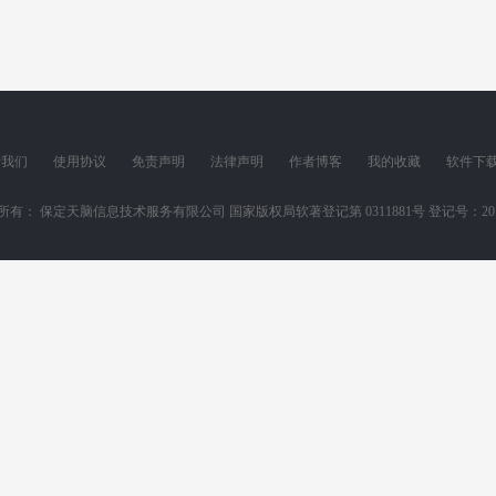
于我们
使用协议
免责声明
法律声明
作者博客
我的收藏
软件下
所有： 保定天脑信息技术服务有限公司 国家版权局软著登记第 0311881号 登记号：2011SR