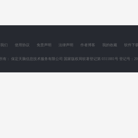
于我们
使用协议
免责声明
法律声明
作者博客
我的收藏
软件下
所有： 保定天脑信息技术服务有限公司 国家版权局软著登记第 0311881号 登记号：2011SR