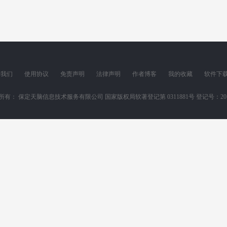
于我们
使用协议
免责声明
法律声明
作者博客
我的收藏
软件下
所有： 保定天脑信息技术服务有限公司 国家版权局软著登记第 0311881号 登记号：2011SR