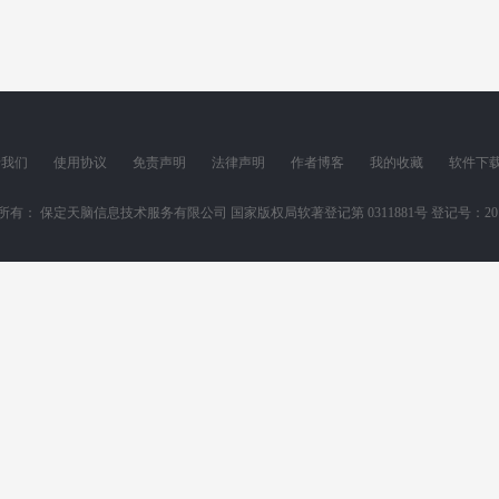
于我们
使用协议
免责声明
法律声明
作者博客
我的收藏
软件下
所有： 保定天脑信息技术服务有限公司 国家版权局软著登记第 0311881号 登记号：2011SR