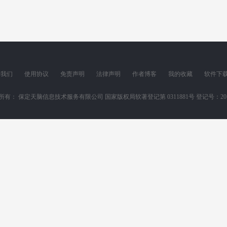
于我们
使用协议
免责声明
法律声明
作者博客
我的收藏
软件下
所有： 保定天脑信息技术服务有限公司 国家版权局软著登记第 0311881号 登记号：2011SR